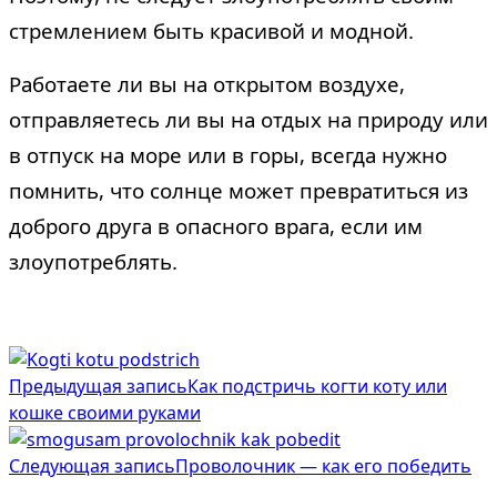
стремлением быть красивой и модной.
Работаете ли вы на открытом воздухе,
отправляетесь ли вы на отдых на природу или
в отпуск на море или в горы, всегда нужно
помнить, что солнце может превратиться из
доброго друга в опасного врага, если им
злоупотреблять.
<span
Предыдущая запись
Как подстричь когти коту или
class="nav-
кошке своими руками
subtitle
Следующая запись
Проволочник — как его победить
screen-