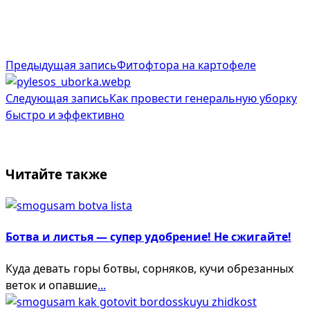
<span
Предыдущая запись
Фитофтора на картофeле
class="nav-
subtitle
Следующая запись
Как провести генеральную уборку
быстро и эффективно
screen-
reader-
text">Page</span>
Читайте также
Ботва и листья — супер удобрение! Не сжигайте!
Куда девать горы ботвы, сорняков, кучи обрезанных
веток и опавшие
...