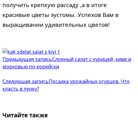
получить крепкую рассаду ,а в итоге
красивые цветы эустомы. Успехов Вам в
выращивании удивительных цветов!
<span
Предыдущая запись
Слоеный салат с курицей, киви и
class="nav-
морковью по-корейски
subtitle
Следующая запись
Посадка урожайных огурцов. Что
screen-
класть в лунку?
reader-
text">Page</span>
Читайте также