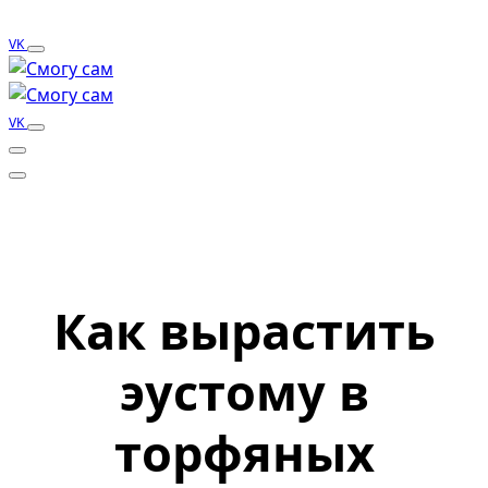
VK
VK
Как вырастить
эустому в
торфяных