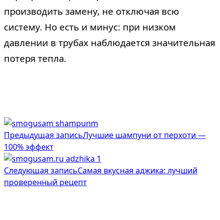
производить замену, не отключая всю
систему. Но есть и минус: при низком
давлении в трубах наблюдается значительная
потеря тепла.
<span
Предыдущая запись
Лучшие шампуни от перхоти —
class="nav-
100% эффект
subtitle
Следующая запись
Самая вкусная аджика: лучший
screen-
проверенный рецепт
reader-
text">Page</span>