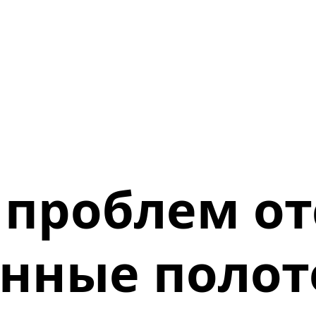
 проблем о
онные полот