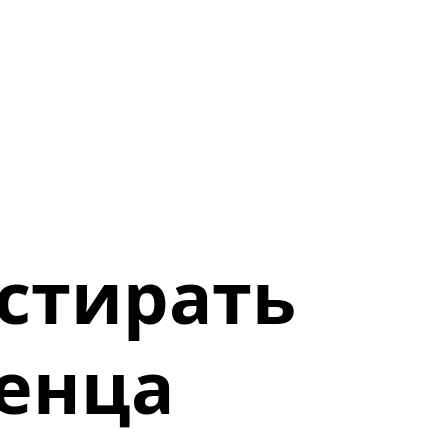
тстирать
енца