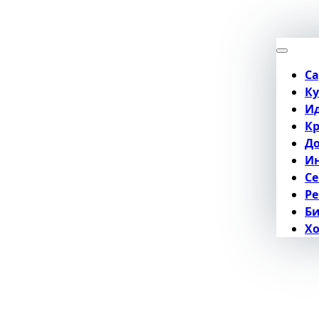
Са
Ку
Ид
Кр
Д
Ин
Се
Р
Би
Хо