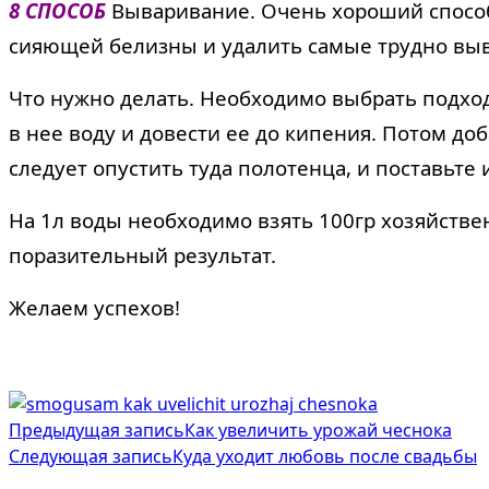
8 СПОСОБ
Вываривание. Очень хороший способ
сияющей белизны и удалить самые трудно вы
Что нужно делать. Необходимо выбрать подход
в нее воду и довести ее до кипения. Потом д
следует опустить туда полотенца, и поставьте
На 1л воды необходимо взять 100гр хозяйствен
поразительный результат.
Желаем успехов!
<span
Предыдущая запись
Как увеличить урожай чеснока
class="nav-
Следующая запись
Куда уходит любовь после свадьбы
subtitle