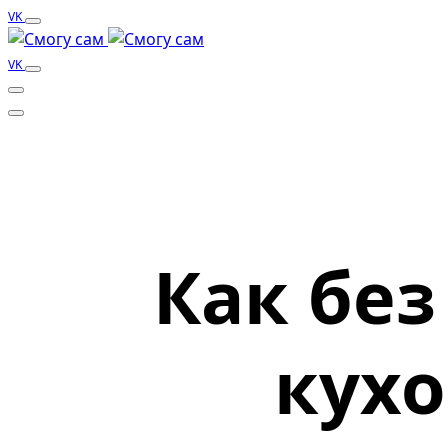
VK
VK
Как без
кух