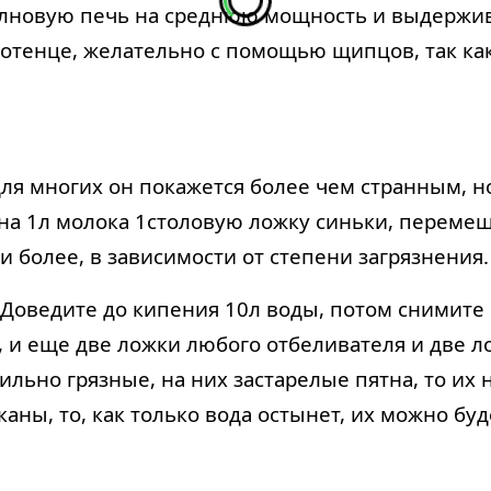
лновую печь на среднюю мощность и выдержива
отенце, желательно с помощью щипцов, так как
ля многих он покажется более чем странным, н
– на 1л молока 1столовую ложку синьки, переме
ли более, в зависимости от степени загрязнени
 Доведите до кипения 10л воды, потом снимите 
 и еще две ложки любого отбеливателя и две ло
ильно грязные, на них застарелые пятна, то их
каны, то, как только вода остынет, их можно бу