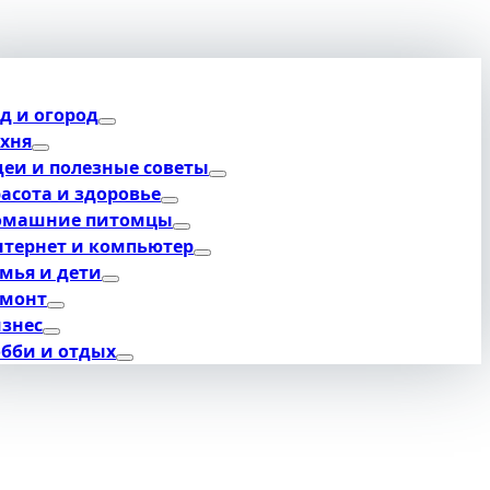
д и огород
хня
еи и полезные советы
асота и здоровье
омашние питомцы
тернет и компьютер
мья и дети
емонт
знес
бби и отдых