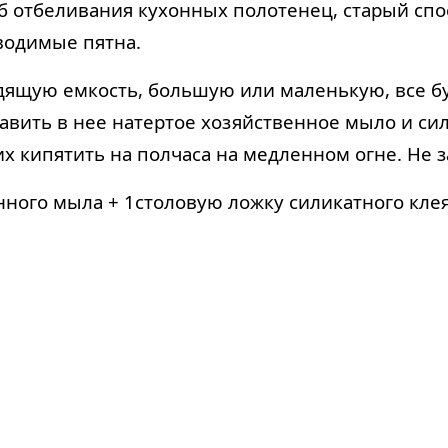
 отбеливания кухонных полотенец, старый спо
водимые пятна.
ящую емкость, большую или маленькую, все бу
обавить в нее натертое хозяйственное мыло и с
 их кипятить на полчаса на медленном огне. Не
ного мыла + 1столовую ложку силикатного клея. 