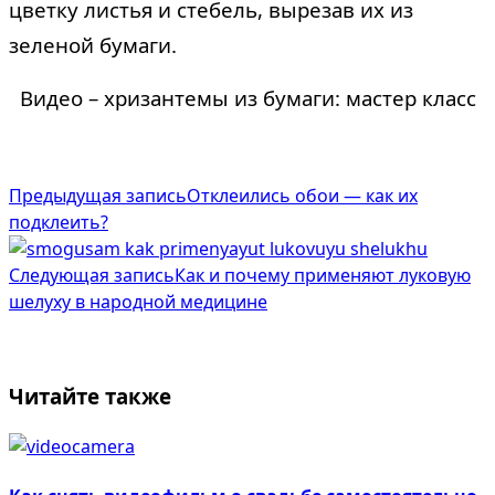
цветку листья и стебель, вырезав их из
зеленой бумаги.
Видео – хризантемы из бумаги: мастер класс
<span
Предыдущая запись
Отклеились обои — как их
подклеить?
class="nav-
subtitle
Следующая запись
Как и почему применяют луковую
шелуху в народной медицине
screen-
reader-
text">Page</span>
Читайте также