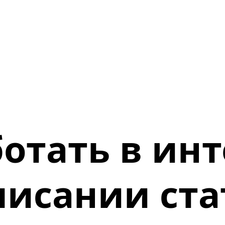
ботать в инт
писании ста