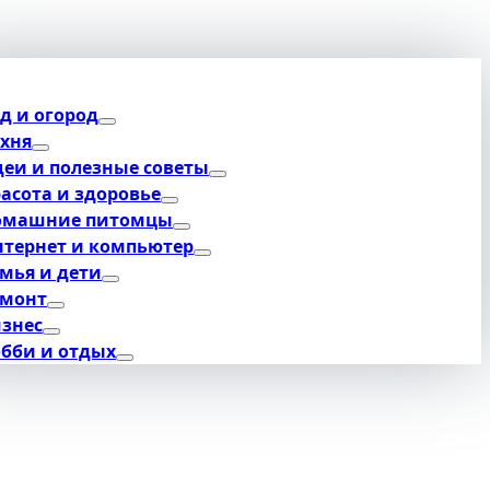
д и огород
хня
еи и полезные советы
асота и здоровье
омашние питомцы
тернет и компьютер
мья и дети
емонт
знес
бби и отдых