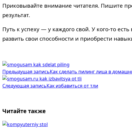
Приковывайте внимание читателя. Пишите про
результат.
Путь к успеху — у каждого свой. У кого-то ест
развить свои способности и приобрести навыки
<span
Предыдущая запись
Как сделать пилинг лица в домашн
class="nav-
subtitle
Следующая запись
Как избавиться от тли
screen-
reader-
Читайте также
text">Page</span>