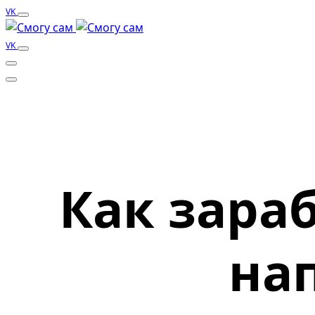
VK
VK
Как зара
на