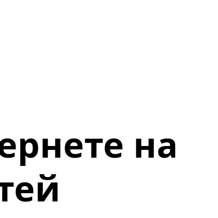
ернете на
тей