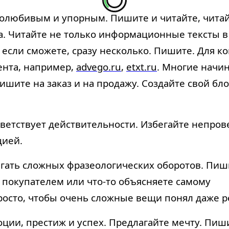
удолюбивым и упорным. Пишите и читайте, чит
а. Читайте не только информационные тексты в 
 если сможете, сразу несколько. Пишите. Для к
ента, например,
advego.ru
,
etxt.ru
. Многие начин
ишите на заказ и на продажу. Создайте свой бло
тветствует действительности. Избегайте непро
цией.
егать сложных фразеологических оборотов. Пиши
 покупателем или что-то объясняете самому
росто, чтобы очень сложные вещи понял даже р
ии, престиж и успех. Предлагайте мечту. Пишит