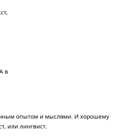
ст,
А в
личным опытом и мыслями. И хорошему
т, или лингвист.