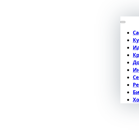
Са
Ку
Ид
Кр
Д
Ин
Се
Р
Би
Хо